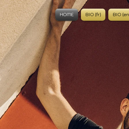
HOME
BIO (fr)
BIO (en